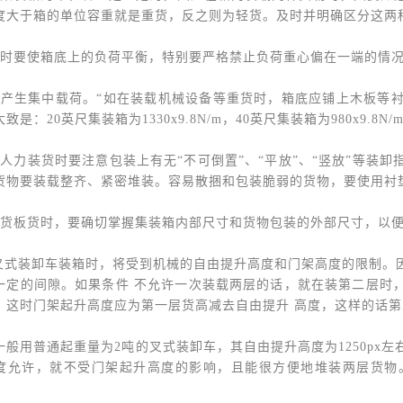
度大于箱的单位容重就是重货，反之则为轻货。及时并明确区分这两
载时要使箱底上的负荷平衡，特别要严格禁止负荷重心偏在一端的情
免产生集中载荷。“如在装载机械设备等重货时，箱底应铺上木板等
致是：20英尺集装箱为1330x9.8N/m，40英尺集装箱为980x9.8N/
用人力装货时要注意包装上有无“不可倒置”、“平放”、“竖放”等装
货物要装载整齐、紧密堆装。容易散捆和包装脆弱的货物，要使用衬
载货板货时，要确切掌握集装箱内部尺寸和货物包装的外部尺寸，以
用叉式装卸车装箱时，将受到机械的自由提升高度和门架高度的限制
一定的间隙。如果条件 不允许一次装载两层的话，就在装第二层时
，这时门架起升高度应为第一层货高减去自由提升 高度，这样的话
一般用普通起重量为2吨的叉式装卸车，其自由提升高度为1250px
度允许，就不受门架起升高度的影响，且能很方便地堆装两层货物