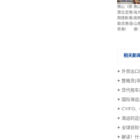
佛
佛山（顺
海九
德北滘港/
高明
顺德新港/
山港
勒流港/容
港
奇港）
相关新
外贸出口操作
整箱货(
货代拖车
国际海运步骤
CY/FO
海运的这
全球班轮
解读！什