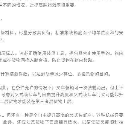
种不同的情况，对提高装箱效率很重要。
况。
衬垫材料，尽量分散其负荷。标准集装箱底面平均单位面积的安
m2。
卸指示标志。务必正确使用装货工具，捆包货禁止使用手钩。箱内
垫或在货物间插入胶合板，防止货物在箱内移动。
便计算装载件数，以达到尽量减少弃位、多装货物的目的。
。因此，在条件允许的情况下，叉车装箱可一次装载两层，但上下
，考虑到叉式装卸车的自由提升高度和叉式装卸车门架可能起升
第二层货物才能装在第三者层货物上层。
左右。但还有一种是全自由提升高度的叉式装卸车，这种机械只要
。此外，还应注意货物下面应铺有垫木，以便使货叉能顺利抽