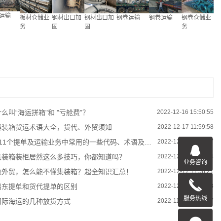
运输
板材仓储业
钢材出口加
钢材出口加
钢卷运输
钢卷运输
钢卷仓储业
务
固
固
务
什么叫“海运拼箱"和 "亏舱费”？
2022-12-16 15:50:55
集装箱货运术语大全，货代、外贸须知
2022-12-17 11:59:58
111个提单及运输业务中常用的一些代码、术语及意义
2022-12-17 11:59:37
集装箱装柜居然这么多技巧，你都知道吗？
2022-12-17 11:59:14
业务咨询
做外贸，怎么能不懂集装箱？超全知识汇总！
2022-12-17 11:58:21
船东提单和货代提单的区别
2022-12-17 11:57:58
服务热线
国际海运的几种放货方式
2022-11-30 16:03:27