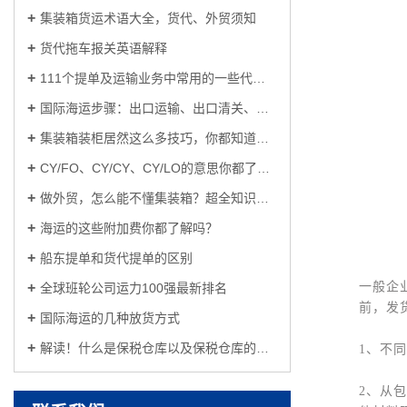
集装箱货运术语大全，货代、外贸须知
货代拖车报关英语解释
111个提单及运输业务中常用的一些代码、术语及意义
国际海运步骤：出口运输、出口清关、原产地处理、海运、进口清关...
集装箱装柜居然这么多技巧，你都知道吗？
CY/FO、CY/CY、CY/LO的意思你都了解吗？
做外贸，怎么能不懂集装箱？超全知识汇总！
海运的这些附加费你都了解吗？
船东提单和货代提单的区别
一般企
全球班轮公司运力100强最新排名
前，发
国际海运的几种放货方式
解读！什么是保税仓库以及保税仓库的设立
1、不
2、从