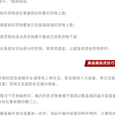
隔开。”成琪玮说。
量轻的货物放在重量相对较重的货物上面；
装强度弱的货物要放在包装强度强的货物上面；
体类货物和清洁类货物要尽量放在其他货物下面；
有尖角或有突出部分的货物，需将其遮盖，以避免将其他货物损坏。
集装箱装货技巧
货物的现场装箱作业通常有三种方法：即全部用人力装箱、用叉式
托盘）货用叉式装卸车在箱内堆装。
何情况下货物装柜时，箱内所装货物重量不能超过集装箱的最大装载
会标在集装箱的箱门上。
个集装箱的单位容重是一定的，因此在箱内装载同种货物时，只要知