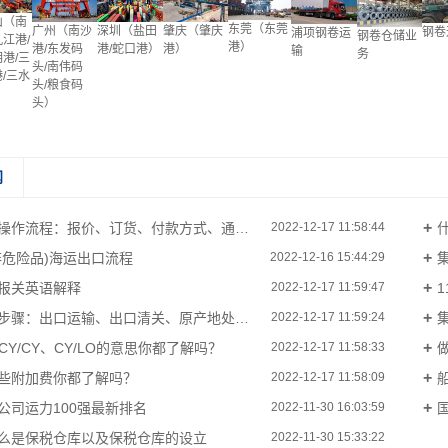
山（南
东莞（东莞
肇庆（肇庆
广州（南沙
深圳（盐田
钢卷
浦项钢卷运
钢卷仓储业
江港/
港）
港）
港/东发码
港/蛇口港）
输
务
港/三
头/南伟码
/三水
头/粮食码
）
头）
闻
流程：报价、订货、付款方式、通关、装船、保险、提单、结汇
2022-12-17 11:58:44
非危险品)海运出口流程
2022-12-16 15:44:29
报关英语解释
2022-12-17 11:59:47
：出口运输、出口清关、原产地处理、海运、进口清关...
2022-12-17 11:59:24
、CY/CY、CY/LO的意思你都了解吗？
2022-12-17 11:58:33
些附加费你都了解吗？
2022-12-17 11:58:09
公司运力100强最新排名
2022-11-30 16:03:59
么是保税仓库以及保税仓库的设立
2022-11-30 15:33:22