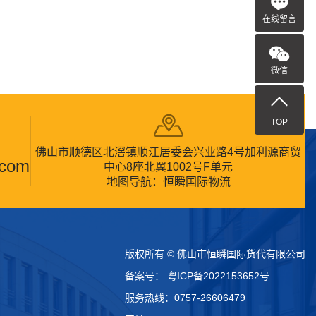
在线留言
微信
TOP
佛山市顺德区北滘镇顺江居委会兴业路4号加利源商贸
.com
中心8座北翼1002号F单元
地图导航：恒瞬国际物流
版权所有 © 佛山市恒瞬国际货代有限公司
备案号：
粤ICP备2022153652号
服务热线：0757-26606479