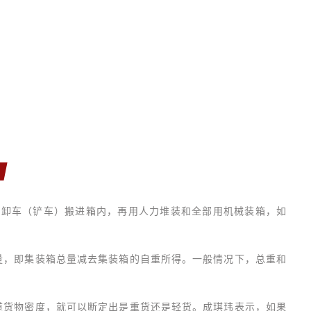
装卸车（铲车）搬进箱内，再用人力堆装和全部用机械装箱，如
量，即集装箱总量减去集装箱的自重所得。一般情况下，总重和
道货物密度，就可以断定出是重货还是轻货。成琪玮表示，如果