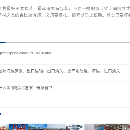
货物最好不要裸装，最起码要有包装，不要一味的为节省空间而导
建材之类的会比较麻烦，必须要捆扎、绑紧以防止松动。其实只要仔
tp://hsspeed.com/?list_20/70.html
国际海运步骤：出口运输、出口清关、原产地处理、海运、进口清关...
什么叫“海运拼箱"和 "亏舱费”？
品