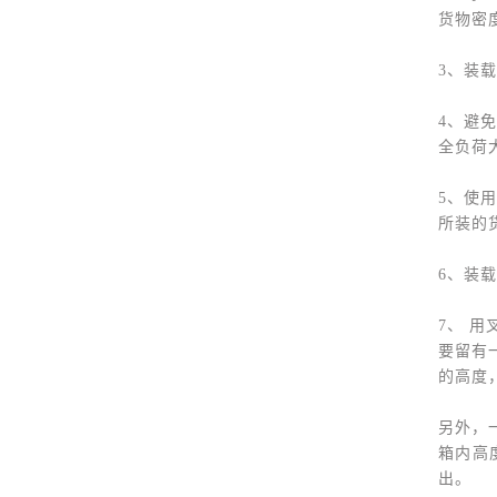
货物密
3、装
4、避
全负荷大
5、使
所装的
6、装
7、 
要留有
的高度
另外，
箱内高
出。