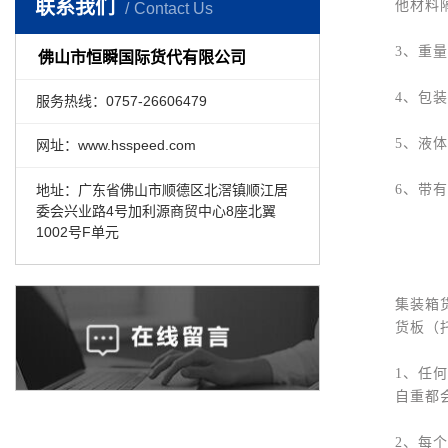
联系我们
他材料
Contact Us
3、重
佛山市恒瞬国际货代有限公司
4、包
服务热线：0757-26606479
5、液
网址：www.hsspeed.com
地址：广东省佛山市顺德区北滘镇顺江居
6、带
委会兴业路4号加利源商贸中心8座北翼
1002号F单元
集装箱
货板（
1、任
自重都
2、每