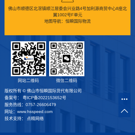
佛山市顺德区北滘镇顺江居委会兴业路4号加利源商贸中心8座北
翼1002号F单元
地图导航：恒瞬国际物流
网站二维码
微信二维码
版权所有 © 佛山市恒瞬国际货代有限公司
备案号：
粤ICP备2022153652号
服务热线：0757-26606479
网址：www.hsspeed.com
技术支持： 点精网络