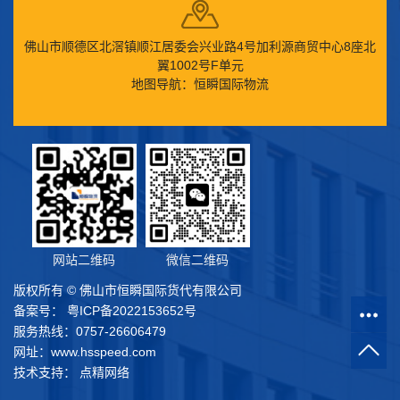
佛山市顺德区北滘镇顺江居委会兴业路4号加利源商贸中心8座北
翼1002号F单元
地图导航：恒瞬国际物流
网站二维码
微信二维码
版权所有 © 佛山市恒瞬国际货代有限公司
备案号：
粤ICP备2022153652号
服务热线：0757-26606479
网址：www.hsspeed.com
技术支持： 点精网络