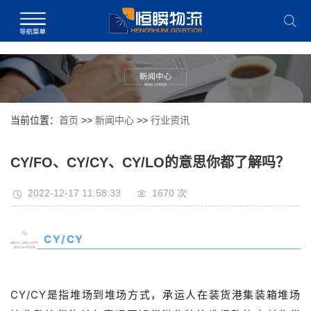
当前位置：
首页
>>
新闻中心
>>
行业资讯
CY/FO、CY/CY、CY/LO的意思你都了解吗？
2022-12-17 11:58:33
1670 次
01
CY/CY
CY/CY是指堆场到堆场方式，承运人在装货港集装箱堆场