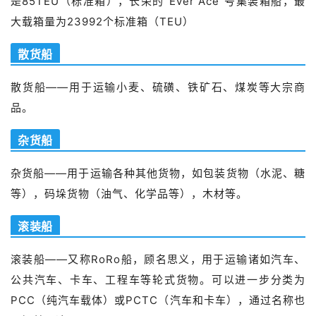
是85TEU（标准箱），长荣的“Ever Ace”号集装箱船，最
大载箱量为23992个标准箱（TEU）
散货船
散货船——用于运输小麦、硫磺、铁矿石、煤炭等大宗商
品。
杂货船
杂货船——用于运输各种其他货物，如包装货物（水泥、糖
等），码垛货物（油气、化学品等），木材等。
滚装船
滚装船——又称RoRo船，顾名思义，用于运输诸如汽车、
公共汽车、卡车、工程车等轮式货物。可以进一步分类为
PCC（纯汽车载体）或PCTC（汽车和卡车），通过名称也